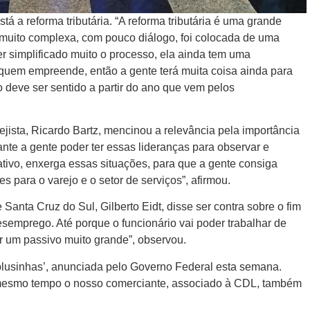
á a reforma tributária. “A reforma tributária é uma grande
a muito complexa, com pouco diálogo, foi colocada de uma
er simplificado muito o processo, ela ainda tem uma
 quem empreende, então a gente terá muita coisa ainda para
to deve ser sentido a partir do ano que vem pelos
ista, Ricardo Bartz, mencinou a relevância pela importância
tante a gente poder ter essas lideranças para observar e
ativo, enxerga essas situações, para que a gente consiga
 para o varejo e o setor de serviços”, afirmou.
Santa Cruz do Sul, Gilberto Eidt, disse ser contra sobre o fim
desemprego. Até porque o funcionário vai poder trabalhar de
ir um passivo muito grande”, observou.
 blusinhas’, anunciada pelo Governo Federal esta semana.
 mesmo tempo o nosso comerciante, associado à CDL, também