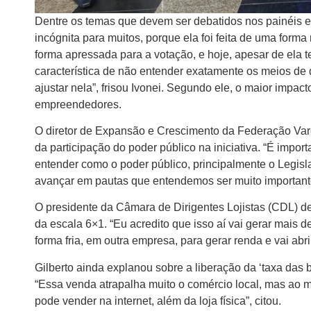
Dentre os temas que devem ser debatidos nos painéis est
incógnita para muitos, porque ela foi feita de uma form
forma apressada para a votação, e hoje, apesar de ela t
característica de não entender exatamente os meios de
ajustar nela”, frisou Ivonei. Segundo ele, o maior impac
empreendedores.
O diretor de Expansão e Crescimento da Federação Varej
da participação do poder público na iniciativa. “É impor
entender como o poder público, principalmente o Legisl
avançar em pautas que entendemos ser muito importantes
O presidente da Câmara de Dirigentes Lojistas (CDL) de 
da escala 6×1. “Eu acredito que isso aí vai gerar mais 
forma fria, em outra empresa, para gerar renda e vai abr
Gilberto ainda explanou sobre a liberação da ‘taxa das
“Essa venda atrapalha muito o comércio local, mas ao
pode vender na internet, além da loja física”, citou.