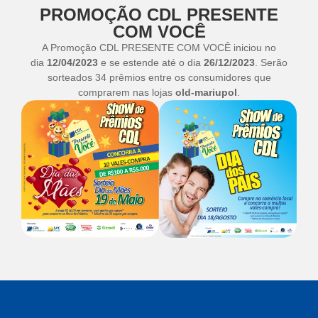
PROMOÇÃO CDL PRESENTE
COM VOCÊ
A Promoção CDL PRESENTE COM VOCÊ iniciou no
dia
12/04/2023
e se estende até o dia
26/12/2023
. Serão
sorteados 34 prêmios entre os consumidores que
comprarem nas lojas
old-mariupol
.