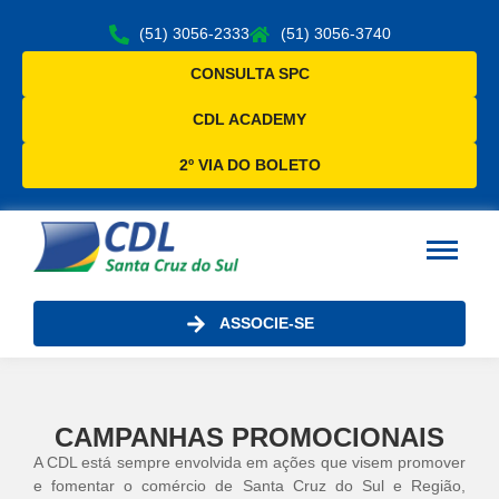
(51) 3056-2333
(51) 3056-3740
CONSULTA SPC
CDL ACADEMY
2º VIA DO BOLETO
ASSOCIE-SE
CAMPANHAS PROMOCIONAIS
A CDL está sempre envolvida em ações que visem promover
e fomentar o comércio de Santa Cruz do Sul e Região,