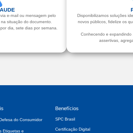
RAUDE
 via e-mail ou mensagem pelo
Disponibilizamos soluções id
o na situação do documento.
novos públicos, fidelize os q
or dia, sete dias por semana.
Conhecendo e expandindo su
assertivas, agreg
is
Benefícios
SPC Brasil
Defesa do Consumidor
Certificação Digital
s Etiquetas e