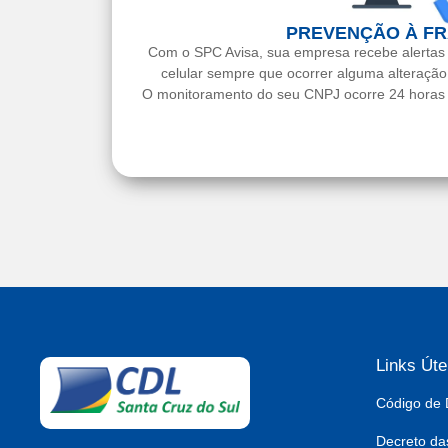
PREVENÇÃO À F
Com o SPC Avisa, sua empresa recebe alertas
celular sempre que ocorrer alguma alteraçã
O monitoramento do seu CNPJ ocorre 24 horas p
Links Úte
Código de 
Decreto da