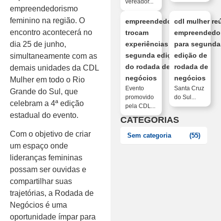
vereador...
empreendedorismo
feminino na região. O
empreendedoras
cdl mulher re
encontro acontecerá no
trocam
empreendedo
dia 25 de junho,
experiências na
para segunda
segunda edição
edição de
simultaneamente com as
do rodada de
rodada de
demais unidades da CDL
negócios
negócios
Mulher em todo o Rio
Evento
Santa Cruz
Grande do Sul, que
promovido
do Sul...
celebram a 4ª edição
pela CDL...
estadual do evento.
CATEGORIAS
Com o objetivo de criar
Sem categoria
(55)
um espaço onde
lideranças femininas
possam ser ouvidas e
compartilhar suas
trajetórias, a Rodada de
Negócios é uma
oportunidade ímpar para