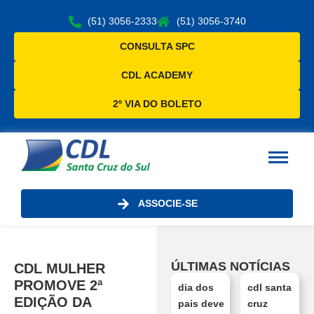
(51) 3056-2333
(51) 3056-3740
CONSULTA SPC
CDL ACADEMY
2º VIA DO BOLETO
ASSOCIE-SE
ÚLTIMAS NOTÍCIAS
CDL MULHER
PROMOVE 2ª
dia dos
cdl santa
EDIÇÃO DA
pais deve
cruz