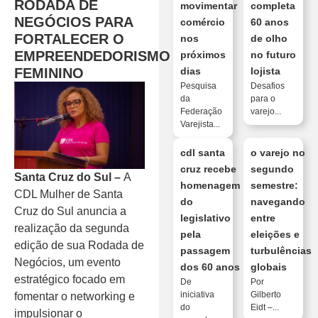
RODADA DE
movimentar
completa
NEGÓCIOS PARA
comércio
60 anos
FORTALECER O
nos
de olho
EMPREENDEDORISMO
próximos
no futuro
FEMININO
dias
lojista
Pesquisa
Desafios
da
para o
Federação
varejo...
Varejista...
cdl santa
o varejo no
cruz recebe
segundo
Santa Cruz do Sul –
A
homenagem
semestre:
CDL Mulher de Santa
do
navegando
Cruz do Sul anuncia a
legislativo
entre
realização da segunda
pela
eleições e
edição de sua Rodada de
passagem
turbulências
Negócios, um evento
dos 60 anos
globais
estratégico focado em
De
Por
iniciativa
Gilberto
fomentar o networking e
do
Eidt –...
impulsionar o